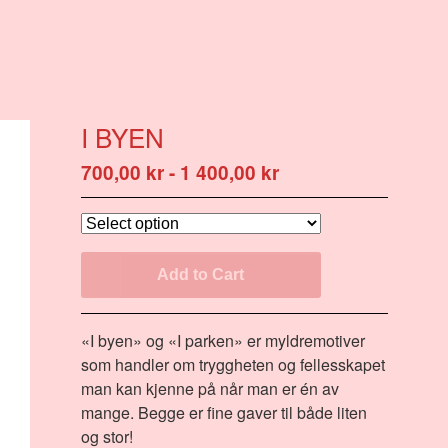
I BYEN
700,00
kr
-
1 400,00
kr
Add to Cart
«I byen» og «I parken» er myldremotiver
som handler om tryggheten og fellesskapet
man kan kjenne på når man er én av
mange. Begge er fine gaver til både liten
og stor!